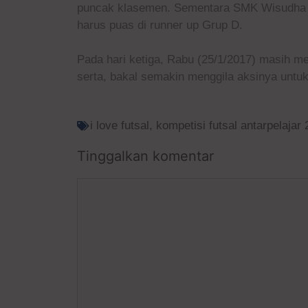
puncak klasemen. Sementara SMK Wisudha K
harus puas di runner up Grup D.
Pada hari ketiga, Rabu (25/1/2017) masih men
serta, bakal semakin menggila aksinya unt
i love futsal
,
kompetisi futsal antarpelajar
Tinggalkan komentar