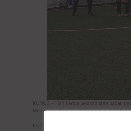
KUDUS – Hari kedua pelaksanaan babak peny
MuriaNewsCom dan didukung penuh Sukun Spir
Even yang digelar di United Futsal Stadium 