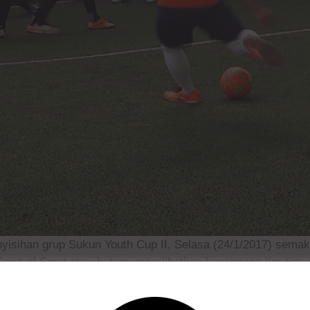
isihan grup Sukun Youth Cup II, Selasa (24/1/2017) sema
it of Sport tersebut, memperlihatkan bagaimana tim-tim u
itu, memang menawarkan kejutan tersebut. Tim unggulan yan