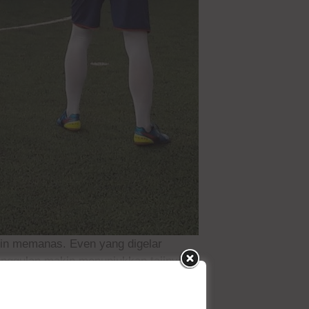
kin memanas. Even yang digelar
nggulan makin menunjukkan tajinya.
g sebelumnya kurang bersinar di hari