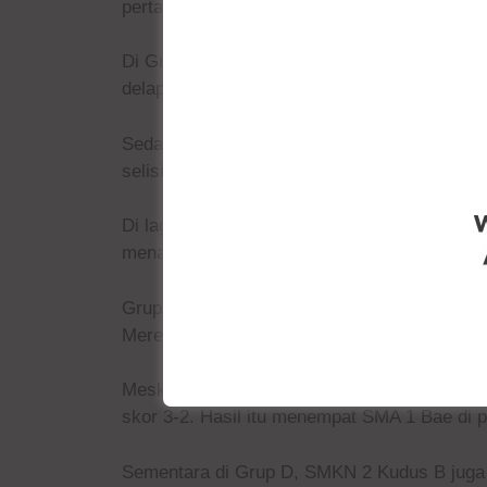
pertama penyisihan, berhasil menunjukkan ta
Di Grup A, juara bertahan SMA NU Al Ma’ru
delapan gol tanpa balas dan berhasil menja
WEBSITE I
Sedang di Grup C, SMA Muhammadiyah juga b
selisih setelah memasukkan lima gol ke g
Ya, S
Di laga ini, panasnya laga memang terasa lu
menampung para suporter.
Grup C memang penuh laga yang panas. Di
Mereka unggul dengan tiga gol tanpa balas.
Meski begitu di laga lainnya juga tak mau
skor 3-2. Hasil itu menempat SMA 1 Bae di
Sementara di Grup D, SMKN 2 Kudus B juga 