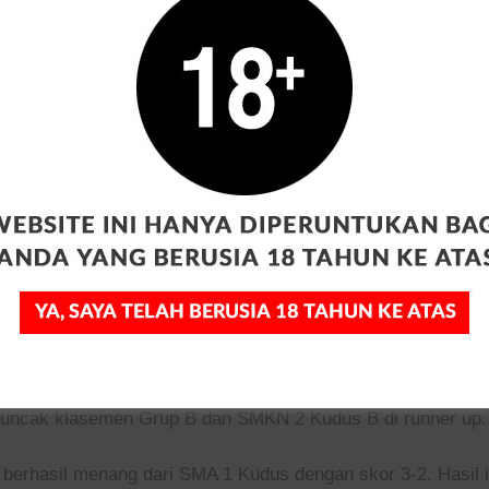
jinya. Bahkan berpesta gol.
f berhasil pesta gol saat melawan SMK PGRI 1 Kudus. Tak 
di pemuncak klasemen.
PERINGATAN
NI DIPERUNTUKAN UNTUK ANDA YANG BERUSIA 18 T
erhasil membuat tujuh gol saat melawan SMK Nusantara. 
awang Muhammadiyah.
aya 18+
T
ar dalam. Para suporter kedua tim saling beradu dukungan. 
 mana MA NU TBS yang berhadapan dengan SMK Taman Siswa
 Dan membuat TBS berada di runner up Grup c.
 kalah. Di Grup B, SMA 1 Bae berhasil memimpin klasemen,
 puncak klasemen Grup B dan SMKN 2 Kudus B di runner up.
berhasil menang dari SMA 1 Kudus dengan skor 3-2. Hasil 