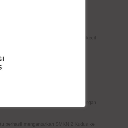
tanggung-tanggung, mereka melesakkan
AHUN KEATAS
Hanya saja, Nusantara berhasil memperkecil
idak
Bahkan tribun penonton tak muat untuk
 berhasil menunjukkan superiornya.
 setelah menundukkan SMKN 2 Kudus B dengan
itu berhasil mengantarkan SMKN 2 Kudus ke