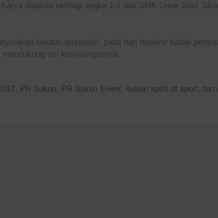
arya dipaksa berbagi angka 1-1 dari SMK Umar Said. Sko
yisakan kejutan tersendiri, pada hari terakhir babak penyis
uk mendukung tim kesayangannya.
 2017
,
PR Sukun
,
PR Sukun Event
,
sukun spirit of sport
,
tur