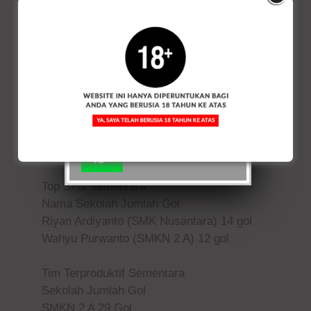
sebagai pemegang peringkat tiga bersama.
WEBSITE INI
Kedua tim akan memperebutkan uang
DIPERUNTUKAN UNTUK
pembinaan dengan total Rp 5 juta. Selain
ANDA YANG BERUSIA 18
juara, runner up, dan peringkat tiga
TAHUN KEATAS
bersama, uang pembinaan tersebut juga
diberikan kepada top skor dan tim
terproduktif. Sejauh ini top skor sementara
Ya,
Tidak
dipegang oleh Ryan dari SMK Nusantara
Saya
dengan 14 gol. (*)
18+
Top Skor sementara
Nama Sekolah Jumlah Gol
Riyan Ardiyanto (SMK Nusantara) 14 gol
Wahyu Purwanto (SMKN 2 A) 12 gol
Tim Terproduktif Sementara
Sekolah Jumlah Gol
SMKN 2 A 29 Gol