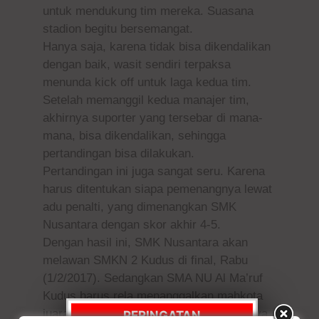
untuk mendukung tim mereka. Suasana
stadion begitu bersemangat.
Hanya saja, karena tidak bisa dikendalikan
dengan baik, wasit sendiri terpaksa
menunda kick off untuk laga kedua tim.
Setelah memanggil kedua manajer tim,
akhirnya suporter yang tersebar di mana-
mana, bisa dikendalikan, sehingga
pertandingan bisa dilakukan.
Pertandingan ini juga sangat seru. Karena
harus ditentukan siapa pemenangnya lewat
adu penalti, yang dimenangkan SMK
Nusantara dengan skor akhir 4-5.
Dengan hasil ini, SMK Nusantara akan
melawan SMKN 2 Kudus di final, Rabu
(1/2/2017). Sedangkan SMA NU Al Ma’ruf
Kudus harus rela menanggalkan mahkota
juara, dan menemani SMK Wisudha Karya
PERINGATAN