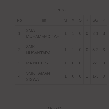
Grup C
No
Tim
M
M
S
K
SG
P
SMA
1
1
1
0
0
3-1
3
MUHAMMADIYAH
SMK
2
1
1
0
0
3-2
3
NUSANTARA
3
MA NU TBS
1
0
0
1
2-3
3
SMK TAMAN
4
1
0
0
1
1-3
0
SISWA
Grup D