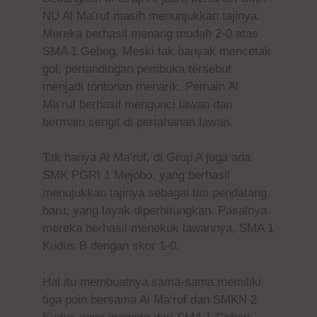
NU Al Ma’ruf masih menunjukkan tajinya.
Mereka berhasil menang mudah 2-0 atas
SMA 1 Gebog. Meski tak banyak mencetak
gol, pertandingan pembuka tersebut
menjadi tontonan menarik. Pemain Al
Ma’ruf berhasil mengunci lawan dan
bermain sengit di pertahanan lawan.
Tak hanya Al Ma’ruf, di Grup A juga ada
SMK PGRI 1 Mejobo, yang berhasil
menujukkan tajinya sebagai tim pendatang
baru, yang layak diperhitungkan. Pasalnya
mereka berhasil menekuk lawannya, SMA 1
Kudus B dengan skor 1-0.
Hal itu membuatnya sama-sama memiliki
tiga poin bersama Al Ma’ruf dan SMKN 2