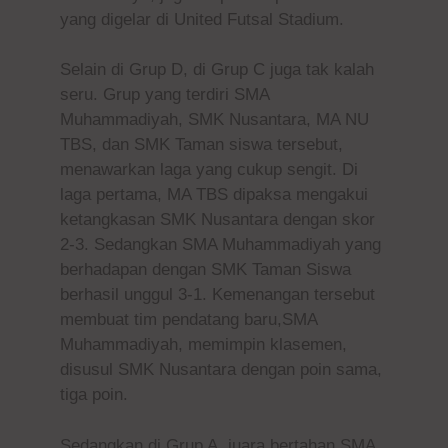
yang digelar di United Futsal Stadium.
Selain di Grup D, di Grup C juga tak kalah
seru. Grup yang terdiri SMA
Muhammadiyah, SMK Nusantara, MA NU
TBS, dan SMK Taman siswa tersebut,
menawarkan laga yang cukup sengit. Di
laga pertama, MA TBS dipaksa mengakui
ketangkasan SMK Nusantara dengan skor
2-3. Sedangkan SMA Muhammadiyah yang
berhadapan dengan SMK Taman Siswa
berhasil unggul 3-1. Kemenangan tersebut
membuat tim pendatang baru,SMA
Muhammadiyah, memimpin klasemen,
disusul SMK Nusantara dengan poin sama,
tiga poin.
Sedangkan di Grup A, juara bertahan SMA