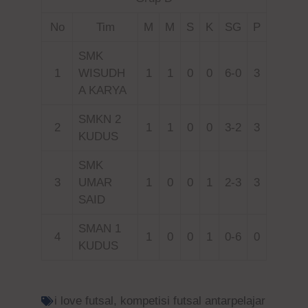
No
Tim
M
M
S
K
SG
P
SMK
1
WISUDH
1
1
0
0
6-0
3
A KARYA
SMKN 2
2
1
1
0
0
3-2
3
KUDUS
SMK
3
UMAR
1
0
0
1
2-3
3
SAID
SMAN 1
4
1
0
0
1
0-6
0
KUDUS
i love futsal
,
kompetisi futsal antarpelajar